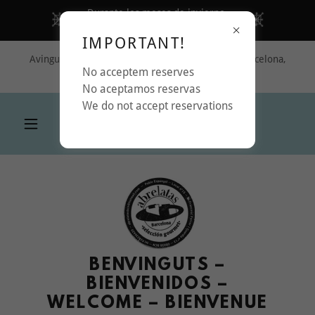
Durante los meses de invierno,
pregunte por nuestro vino caliente.
IMPORTANT!
Avinguda De Francesc Ferrer I Guàrdia, 08038 Barcelona,
No acceptem reserves
Barcelona, Spain
No aceptamos reservas
We do not accept reservations
BENVINGUTS –
BIENVENIDOS –
WELCOME – BIENVENUE